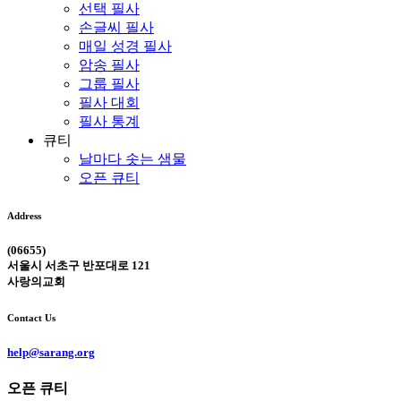
선택 필사
손글씨 필사
매일 성경 필사
암송 필사
그룹 필사
필사 대회
필사 통계
큐티
날마다 솟는 샘물
오픈 큐티
Address
(06655)
서울시 서초구 반포대로 121
사랑의교회
Contact Us
help@sarang.org
오픈 큐티