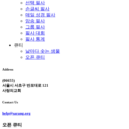
선택 필사
손글씨 필사
매일 성경 필사
암송 필사
그룹 필사
필사 대회
필사 통계
큐티
날마다 솟는 샘물
오픈 큐티
Address
(06655)
서울시 서초구 반포대로 121
사랑의교회
Contact Us
help@sarang.org
오픈 큐티