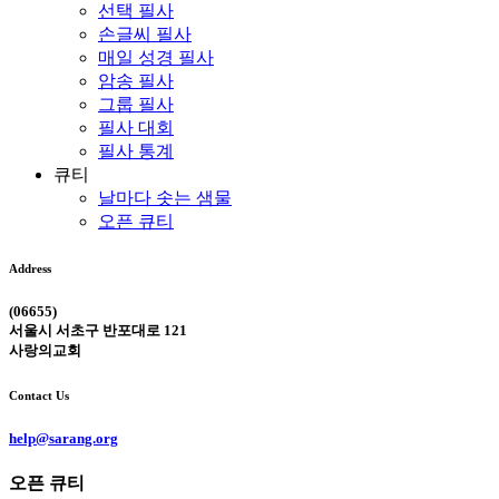
선택 필사
손글씨 필사
매일 성경 필사
암송 필사
그룹 필사
필사 대회
필사 통계
큐티
날마다 솟는 샘물
오픈 큐티
Address
(06655)
서울시 서초구 반포대로 121
사랑의교회
Contact Us
help@sarang.org
오픈 큐티