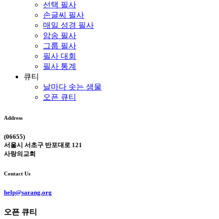
선택 필사
손글씨 필사
매일 성경 필사
암송 필사
그룹 필사
필사 대회
필사 통계
큐티
날마다 솟는 샘물
오픈 큐티
Address
(06655)
서울시 서초구 반포대로 121
사랑의교회
Contact Us
help@sarang.org
오픈 큐티