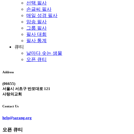
선택 필사
손글씨 필사
매일 성경 필사
암송 필사
그룹 필사
필사 대회
필사 통계
큐티
날마다 솟는 샘물
오픈 큐티
Address
(06655)
서울시 서초구 반포대로 121
사랑의교회
Contact Us
help@sarang.org
오픈 큐티