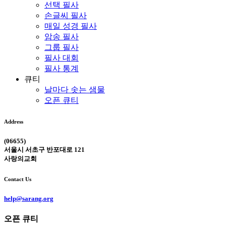
선택 필사
손글씨 필사
매일 성경 필사
암송 필사
그룹 필사
필사 대회
필사 통계
큐티
날마다 솟는 샘물
오픈 큐티
Address
(06655)
서울시 서초구 반포대로 121
사랑의교회
Contact Us
help@sarang.org
오픈 큐티