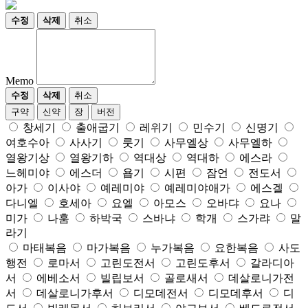
수정
삭제
취소
Memo
수정
삭제
취소
구약
신약
장
버전
창세기
출애굽기
레위기
민수기
신명기
여호수아
사사기
룻기
사무엘상
사무엘하
열왕기상
열왕기하
역대상
역대하
에스라
느헤미야
에스더
욥기
시편
잠언
전도서
아가
이사야
예레미야
예레미야애가
에스겔
다니엘
호세아
요엘
아모스
오바댜
요나
미가
나훔
하박국
스바냐
학개
스가랴
말
라기
마태복음
마가복음
누가복음
요한복음
사도
행전
로마서
고린도전서
고린도후서
갈라디아
서
에베소서
빌립보서
골로새서
데살로니가전
서
데살로니가후서
디모데전서
디모데후서
디