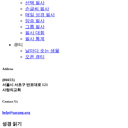
선택 필사
손글씨 필사
매일 성경 필사
암송 필사
그룹 필사
필사 대회
필사 통계
큐티
날마다 솟는 샘물
오픈 큐티
Address
(06655)
서울시 서초구 반포대로 121
사랑의교회
Contact Us
help@sarang.org
성경 읽기