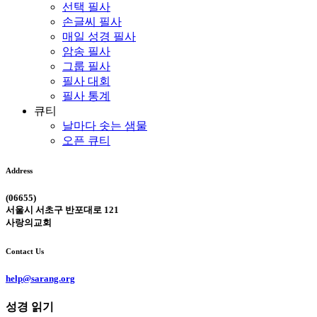
선택 필사
손글씨 필사
매일 성경 필사
암송 필사
그룹 필사
필사 대회
필사 통계
큐티
날마다 솟는 샘물
오픈 큐티
Address
(06655)
서울시 서초구 반포대로 121
사랑의교회
Contact Us
help@sarang.org
성경 읽기