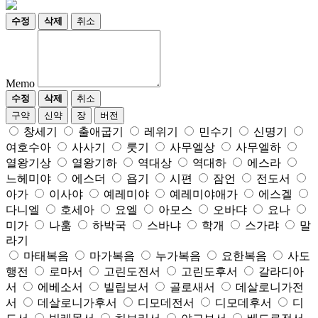
수정
삭제
취소
Memo
수정
삭제
취소
구약
신약
장
버전
창세기
출애굽기
레위기
민수기
신명기
여호수아
사사기
룻기
사무엘상
사무엘하
열왕기상
열왕기하
역대상
역대하
에스라
느헤미야
에스더
욥기
시편
잠언
전도서
아가
이사야
예레미야
예레미야애가
에스겔
다니엘
호세아
요엘
아모스
오바댜
요나
미가
나훔
하박국
스바냐
학개
스가랴
말
라기
마태복음
마가복음
누가복음
요한복음
사도
행전
로마서
고린도전서
고린도후서
갈라디아
서
에베소서
빌립보서
골로새서
데살로니가전
서
데살로니가후서
디모데전서
디모데후서
디