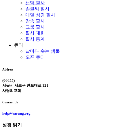
선택 필사
손글씨 필사
매일 성경 필사
암송 필사
그룹 필사
필사 대회
필사 통계
큐티
날마다 솟는 샘물
오픈 큐티
Address
(06655)
서울시 서초구 반포대로 121
사랑의교회
Contact Us
help@sarang.org
성경 읽기