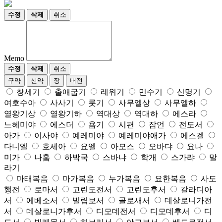
수정
삭제
취소
Memo
수정
삭제
취소
구약
신약
장
버전
창세기
출애굽기
레위기
민수기
신명기
여호수아
사사기
룻기
사무엘상
사무엘하
열왕기상
열왕기하
역대상
역대하
에스라
느헤미야
에스더
욥기
시편
잠언
전도서
아가
이사야
예레미야
예레미야애가
에스겔
다니엘
호세아
요엘
아모스
오바댜
요나
미가
나훔
하박국
스바냐
학개
스가랴
말
라기
마태복음
마가복음
누가복음
요한복음
사도
행전
로마서
고린도전서
고린도후서
갈라디아
서
에베소서
빌립보서
골로새서
데살로니가전
서
데살로니가후서
디모데전서
디모데후서
디