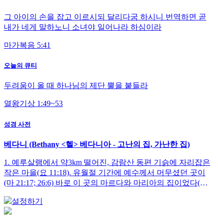
그 아이의 손을 잡고 이르시되 달리다굼 하시니 번역하면 곧
내가 네게 말하노니 소녀야 일어나라 하심이라
마가복음 5:41
오늘의 큐티
두려움이 올 때 하나님의 제단 뿔을 붙들라
열왕기상 1:49~53
성경 사전
베다니 (Bethany <헬> 베다니아 - 고난의 집, 가난한 집)
1. 예루살램에서 약3km 떨어진, 감람산 동편 기슭에 자리잡은
작은 마을(요 11:18). 유월절 기간에 예수께서 머무셨던 곳이
(마 21:17; 26:6) 바로 이 곳의 마르다와 마리아의 집이었다(요
12:12). 마르다의 오라비 나사로는 일찍이 예수님으로 말미암
설정하기
아 ..