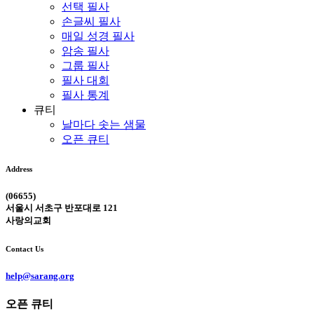
선택 필사
손글씨 필사
매일 성경 필사
암송 필사
그룹 필사
필사 대회
필사 통계
큐티
날마다 솟는 샘물
오픈 큐티
Address
(06655)
서울시 서초구 반포대로 121
사랑의교회
Contact Us
help@sarang.org
오픈 큐티