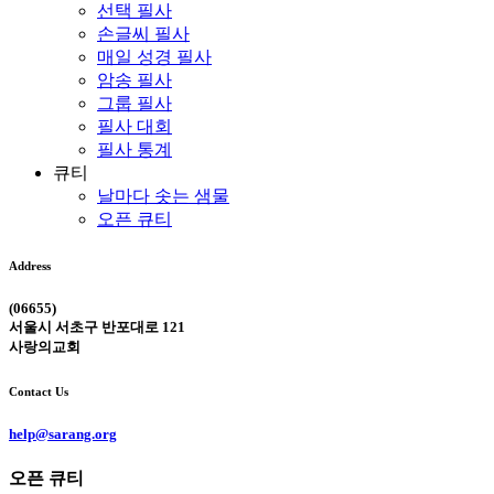
선택 필사
손글씨 필사
매일 성경 필사
암송 필사
그룹 필사
필사 대회
필사 통계
큐티
날마다 솟는 샘물
오픈 큐티
Address
(06655)
서울시 서초구 반포대로 121
사랑의교회
Contact Us
help@sarang.org
오픈 큐티