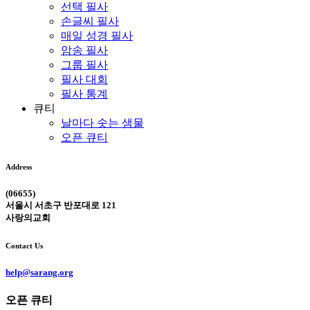
선택 필사
손글씨 필사
매일 성경 필사
암송 필사
그룹 필사
필사 대회
필사 통계
큐티
날마다 솟는 샘물
오픈 큐티
Address
(06655)
서울시 서초구 반포대로 121
사랑의교회
Contact Us
help@sarang.org
오픈 큐티