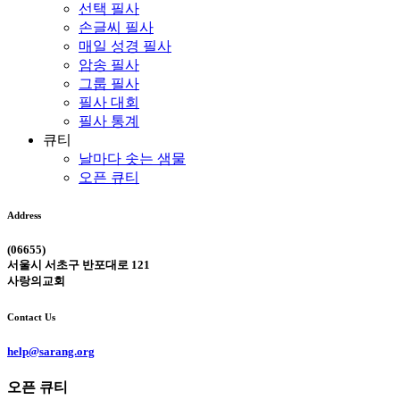
선택 필사
손글씨 필사
매일 성경 필사
암송 필사
그룹 필사
필사 대회
필사 통계
큐티
날마다 솟는 샘물
오픈 큐티
Address
(06655)
서울시 서초구 반포대로 121
사랑의교회
Contact Us
help@sarang.org
오픈 큐티